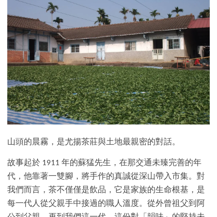
山頭的晨霧，是尤揚茶莊與土地最親密的對話。
故事起於 1911 年的蘇猛先生，在那交通未臻完善的年
代，他靠著一雙腳，將手作的真誠從深山帶入市集。對
我們而言，茶不僅僅是飲品，它是家族的生命根基，是
每一代人從父親手中接過的職人溫度。從外曾祖父到阿