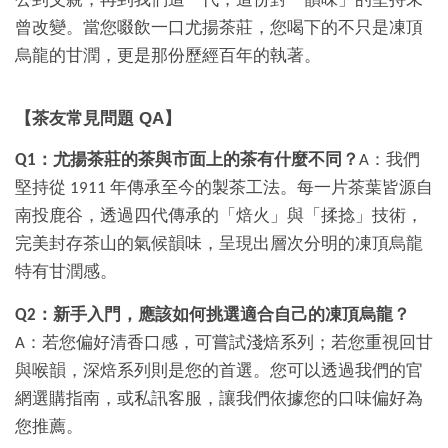
公到父親，再到我們這一代，這份對「韻味」的堅持未
曾改變。當您啜飲一口尤揚茶莊，您喝下的不只是凍頂
烏龍的甘潤，更是那份歷經百年的執著。
【茶友常見問題 QA】
Q1：尤揚茶莊的茶與市面上的茶有什麼不同？
A：我們
堅持從 1911 年傳承至今的製茶工法。每一片茶葉皆源自
南投鹿谷，透過四代傳承的「焙火」與「揉捻」技術，
完美封存茶山的氣候韻味，呈現出層次分明的凍頂烏龍
特有甘潤感。
Q2：新手入門，應該如何挑選適合自己的凍頂烏龍？
A：若您偏好清香口感，可嘗試淺焙系列；若您重視回甘
與喉韻，深焙系列則是您的首選。您可以透過我們的官
網選購指南，或私訊客服，讓我們依據您的口味偏好為
您推薦。