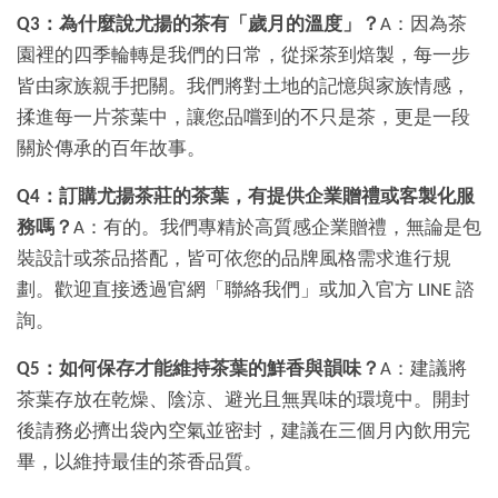
Q3：為什麼說尤揚的茶有「歲月的溫度」？
A：因為茶
園裡的四季輪轉是我們的日常，從採茶到焙製，每一步
皆由家族親手把關。我們將對土地的記憶與家族情感，
揉進每一片茶葉中，讓您品嚐到的不只是茶，更是一段
關於傳承的百年故事。
Q4：訂購尤揚茶莊的茶葉，有提供企業贈禮或客製化服
務嗎？
A：有的。我們專精於高質感企業贈禮，無論是包
裝設計或茶品搭配，皆可依您的品牌風格需求進行規
劃。歡迎直接透過官網「聯絡我們」或加入官方 LINE 諮
詢。
Q5：如何保存才能維持茶葉的鮮香與韻味？
A：建議將
茶葉存放在乾燥、陰涼、避光且無異味的環境中。開封
後請務必擠出袋內空氣並密封，建議在三個月內飲用完
畢，以維持最佳的茶香品質。