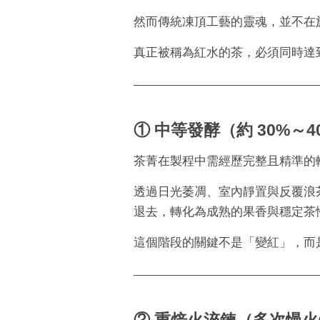
然而傳統凍頂工藝的靈魂，並不在
真正被稱為紅水的茶，必須同時達
① 中等發酵（約 30%～4
茶菁在製程中需經歷完整且精準的
透過日光萎凋、室內靜置與反覆浪
退去，轉化為成熟的果香與穩定茶
這個階段的關鍵不是「變紅」，而