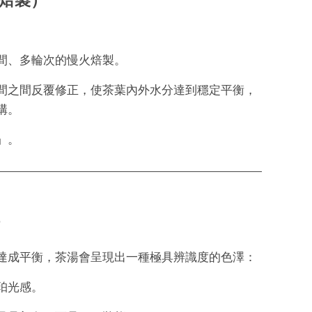
火焙製）
間、多輪次的慢火焙製。
間之間反覆修正，使茶葉內外水分達到穩定平衡，
構。
」。
達成平衡，茶湯會呈現出一種極具辨識度的色澤：
珀光感。