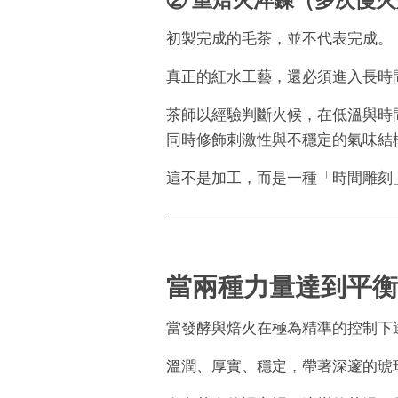
② 重焙火淬鍊（多次慢
初製完成的毛茶，並不代表完成。
真正的紅水工藝，還必須進入長時
茶師以經驗判斷火候，在低溫與時
同時修飾刺激性與不穩定的氣味結
這不是加工，而是一種「時間雕刻
當兩種力量達到平衡
當發酵與焙火在極為精準的控制下
溫潤、厚實、穩定，帶著深邃的琥