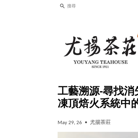
搜尋
工藝溯源-尋找
凍頂焙火系統中
•
尤揚茶莊
May 29, 26