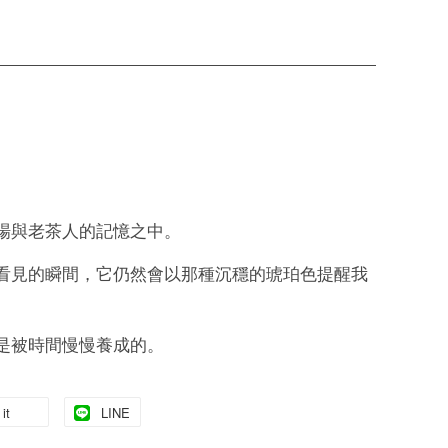
場與老茶人的記憶之中。
看見的瞬間，它仍然會以那種沉穩的琥珀色提醒我
是被時間慢慢養成的。
it
LINE