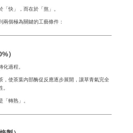
於「快」，而在於「熬」。
到兩個極為關鍵的工藝條件：
0%）
轉化過程。
茶，使茶葉內部酶促反應逐步展開，讓草青氣完全
性。
是「轉熟」。