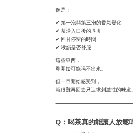
像是：
✔ 第一泡與第三泡的香氣變化
✔ 茶湯入口後的厚度
✔ 回甘停留的時間
✔ 喉韻是否舒服
這些東西，
剛開始可能喝不出來。
但一旦開始感受到，
就很難再回去只追求刺激性的味道
Q：喝茶真的能讓人放鬆