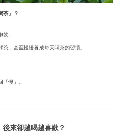
喝茶」？
。
泡飲。
觸茶，甚至慢慢養成每天喝茶的習慣。
回「慢」。
，後來卻越喝越喜歡？