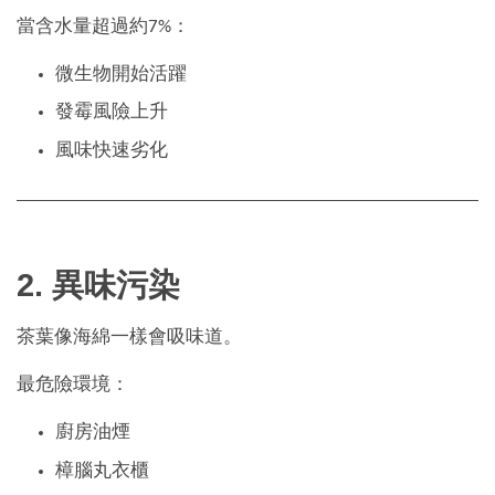
當含水量超過約7%：
微生物開始活躍
發霉風險上升
風味快速劣化
2. 異味污染
茶葉像海綿一樣會吸味道。
最危險環境：
廚房油煙
樟腦丸衣櫃