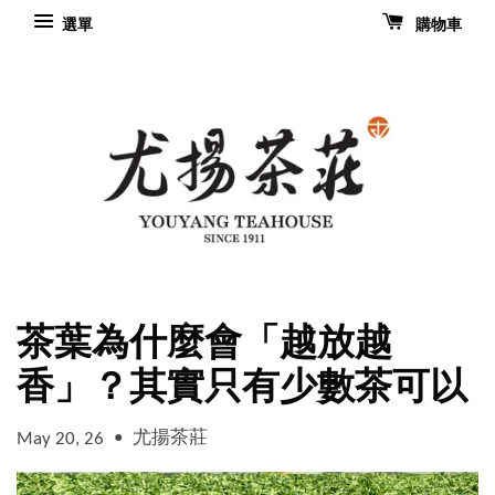
選單
購物車
茶葉為什麼會「越放越
香」？其實只有少數茶可以
•
尤揚茶莊
May 20, 26