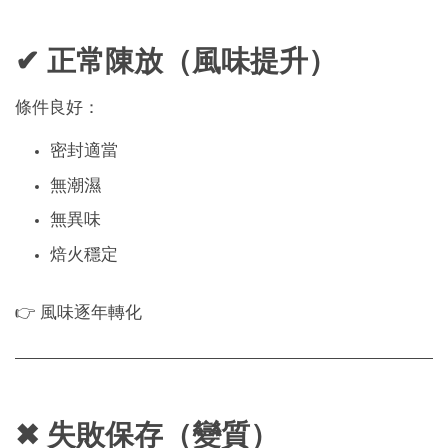
✔ 正常陳放（風味提升）
條件良好：
密封適當
無潮濕
無異味
焙火穩定
👉 風味逐年轉化
✖ 失敗保存（變質）