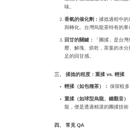
味。
香氣的催化劑：
揉捻過程中的
與轉化。台灣烏龍茶特有的果
回甘的關鍵：
「團揉」是台灣
壓、解塊、烘乾，茶葉的水分
足的回甘感。
三、 揉捻的程度：重揉 vs. 輕揉
輕揉（如包種茶）：
保留較多
重揉（如球型烏龍、鐵觀音）
龍，便是透過精湛的團揉技術
四、 常見 QA