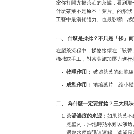
當你打開尤揚茶莊的茶罐，看到那
什麼茶葉不是原本「葉片」的形狀
工藝中最消耗體力、也最影響口感
一、 什麼是揉捻？不只是「揉」而
在製茶流程中，揉捻接續在「殺菁
機械或手工，對茶葉施加壓力進行
物理作用：
破壞茶葉的細胞組
成型作用：
捲縮葉片，縮小體
二、 為什麼一定要揉捻？三大風
茶湯濃度的來源：
如果茶葉不
胞壁內，沖泡時熱水難以滲透
遇熱水便能迅速溶解，這就是