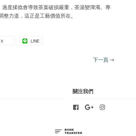
。過度揉捻會導致茶葉破損嚴重，茶湯變渾濁。專
調整力道，這正是工藝價值所在。
it
LINE
下一頁
→
關注我們
Facebook
Google
Instagram