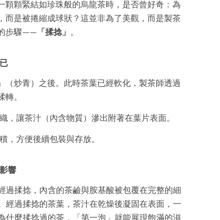
一顆顆緊結如珍珠般的烏龍茶時，是否曾好奇：為
，而是被捲縮成球狀？這並非為了美觀，而是製茶
的步驟——
「揉捻」
。
已
」（炒青）之後。此時茶葉已經軟化，製茶師透過
揉轉。
織，讓茶汁（內含物質）滲出附著在葉片表面。
積，方便後續包裝與存放。
味影響
經過揉捻，內含的茶鹼與胺基酸被包覆在完整的細
。經過揉捻的茶葉，茶汁在乾燥後凝固在表面，一
為什麼揉捻過的茶，「第一泡」就能展現飽滿的滋