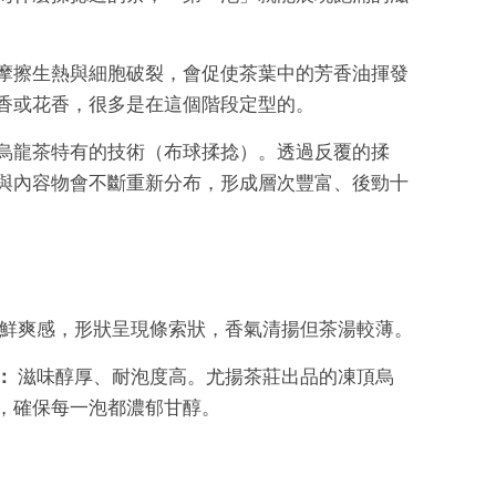
摩擦生熱與細胞破裂，會促使茶葉中的芳香油揮發
香或花香，很多是在這個階段定型的。
烏龍茶特有的技術（布球揉捻）。透過反覆的揉
與內容物會不斷重新分布，形成層次豐富、後勁十
鮮爽感，形狀呈現條索狀，香氣清揚但茶湯較薄。
：
滋味醇厚、耐泡度高。尤揚茶莊出品的凍頂烏
，確保每一泡都濃郁甘醇。