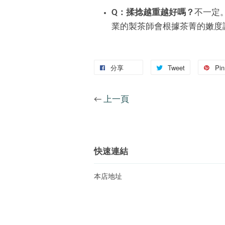
Q：揉捻越重越好嗎？
不一定
業的製茶師會根據茶菁的嫩度
分享
Tweet
Pin 
←
上一頁
快速連結
本店地址