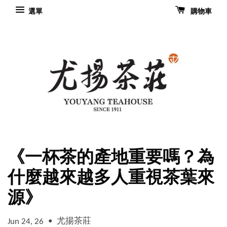
選單
購物車
《一杯茶的產地重要嗎？為
什麼越來越多人重視茶葉來
源》
•
尤揚茶莊
Jun 24, 26