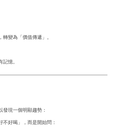
，轉變為「價值傳遞」。
有記憶。
以發現一個明顯趨勢：
好不好喝」，而是開始問：