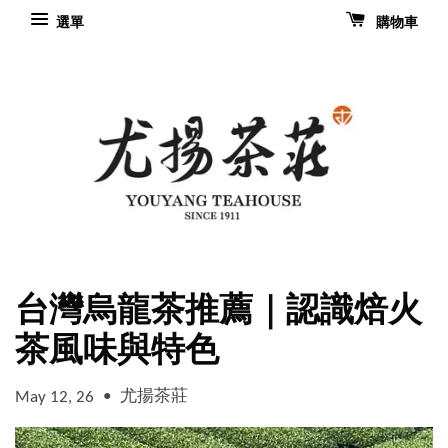
選單
購物車
台灣烏龍茶推薦｜認識焙火
茶風味與特色
•
尤揚茶莊
May 12, 26