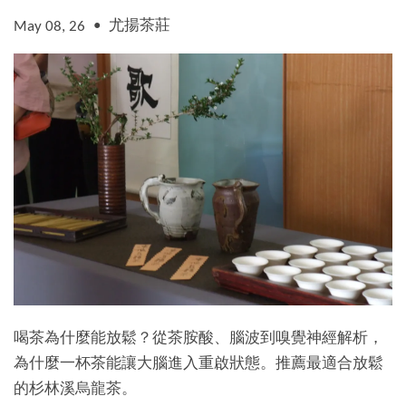
•
尤揚茶莊
May 08, 26
喝茶為什麼能放鬆？從茶胺酸、腦波到嗅覺神經解析，
為什麼一杯茶能讓大腦進入重啟狀態。推薦最適合放鬆
的杉林溪烏龍茶。