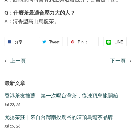
A：因為茶同時含有刺激與放鬆成分，會自然平衡。
Q：什麼茶最適合壓力大的人？
A：清香型高山烏龍茶。
分享
Tweet
Pin it
LINE
←
上一頁
下一頁
→
最新文章
香港茶友推薦｜第一次喝台灣茶，從凍頂烏龍開始
Jul 22, 26
尤揚茶莊｜來自台灣南投鹿谷的凍頂烏龍茶品牌
Jul 19, 26