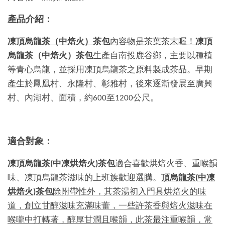
產品介紹：
凍頂烏龍茶
（
中焙火
）
茶包
內容物是茶葉茶末喔！
凍頂
烏龍茶
（
中焙火
）
茶包
生產自南投鹿谷鄉，主要以種植
等青心烏龍，並採用凍頂烏龍茶之原料製成茶品。早期
產生於鳳凰村、永隆村、彰雅村，後來逐漸發展至廣興
村、內湖村、面積，約600至1200公尺。
適合對象：
凍頂烏龍茶
(
中凍烘焙火
)
茶包
適合喜歡烘焙火香、重喉韻
味、凍頂烏龍茶滋味的上班族歡迎選購。
頂烏龍茶
(
中凍
烘焙火
)
茶包
除附帶性外，其茶湯初入門具烘焙火的味
道，創立甘醇滋味充滿味蕾，一些許茶香與焙火滋味在
喉嚨中打轉著，醇厚甘潤且喉韻，此茶最注重喉韻，常