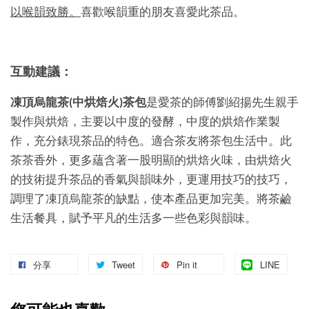
以喉韻致勝。
喜歡喉韻重的朋友喜愛此茶品。
互動建議：
凍頂烏龍茶
(
中烘焙火
)
茶包
是愛茶的師傅劉紹揚先生親手
製作與烘焙，主要以中度的發酵，中度的烘焙作業製
作，充分錶現茶品的特色。適合茶友將茶包生活中。此
茶茶香外，更多蘊含著一股明顯的烘焙火味，由烘焙火
的技術提升茶品的香氣與韻味外，更運用技巧的技巧，
調理了凍頂烏龍茶的缺點，使本產品更加完美。將茶鹼
生活餐具，賦予平凡的生活多一些色彩與韻味。
分享
Tweet
Pin it
LINE