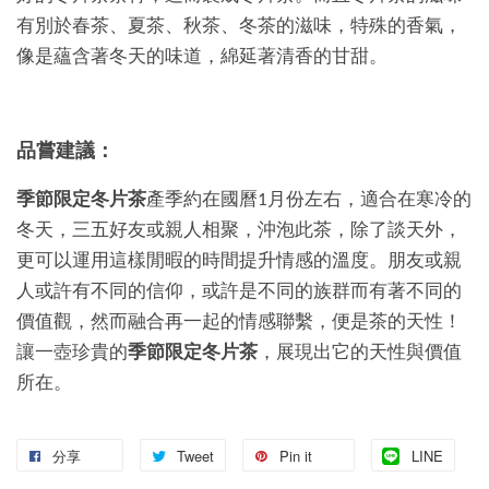
有別於春茶、夏茶、秋茶、冬茶的滋味，特殊的香氣，
像是蘊含著冬天的味道，綿延著清香的甘甜。
品嘗建議：
季節限定冬片茶
產季約在國曆1月份左右，適合在寒冷的
冬天，三五好友或親人相聚，沖泡此茶，除了談天外，
更可以運用這樣閒暇的時間提升情感的溫度。朋友或親
人或許有不同的信仰，或許是不同的族群而有著不同的
價值觀，然而融合再一起的情感聯繫，便是茶的天性！
讓一壺珍貴的
季節限定冬片茶
，展現出它的天性與價值
所在。
分享
Tweet
Pin it
LINE