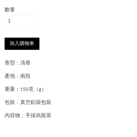
數量
加入購物車
香型：清香
產地：南投
重量：150克（g）
包裝：真空鋁袋包裝
內容物：手採烏龍茶