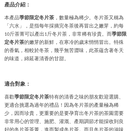
產品介紹：
本產品
季節限定冬片茶
，數量極為稀少。冬片茶又稱為
「六水」，是指每年採摘完冬茶後再冒出之嫩芽，約每
10斤茶菁可以產出1斤冬片茶，非常稀有珍貴。而
季節限
定冬片茶
的嫩芽的新鮮，在寒冷的歲末悄悄冒出。特殊
的香氣，相較於冬茶，幾乎無苦澀味，此茶蘊含著冬天
的味道，綿延著清香的甘甜。
適合對象：
喜歡
季節限定冬片茶
特有的清香之味的朋友歡迎選購、
更適合挑選為過年的禮品！因為冬片茶的產量極為稀
少，因而珍貴，更重要的是要孕育出冬片茶的茶園需要
非常用心的管理、施肥、灌溉、產期調節才能採收到良
好的冬片茶茶菁，進而製成冬片茶。而且冬片茶的滋味